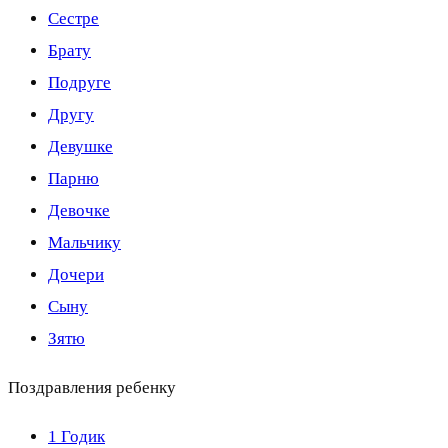
Сестре
Брату
Подруге
Другу
Девушке
Парню
Девочке
Мальчику
Дочери
Сыну
Зятю
Поздравления ребенку
1 Годик