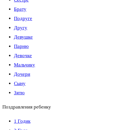
Брату
Подруге
Другу
Девушке
Парню
Девочке
Мальчику
Дочери
Сыну
Зятю
Поздравления ребенку
1 Годик