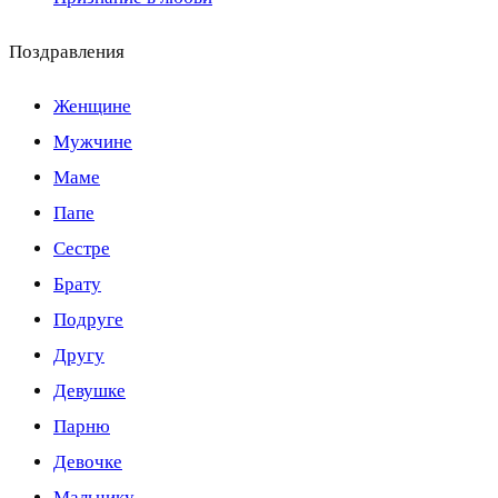
Поздравления
Женщине
Мужчине
Маме
Папе
Сестре
Брату
Подруге
Другу
Девушке
Парню
Девочке
Мальчику