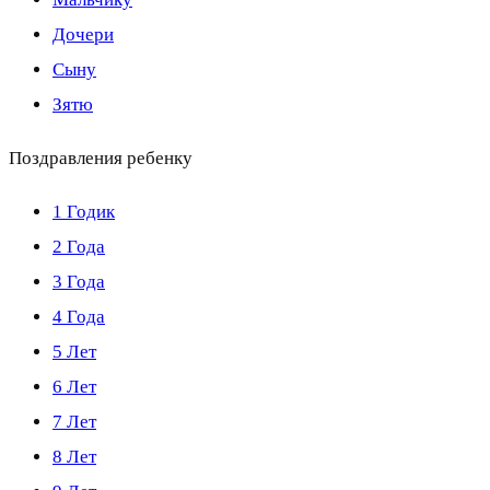
Дочери
Сыну
Зятю
Поздравления ребенку
1 Годик
2 Года
3 Года
4 Года
5 Лет
6 Лет
7 Лет
8 Лет