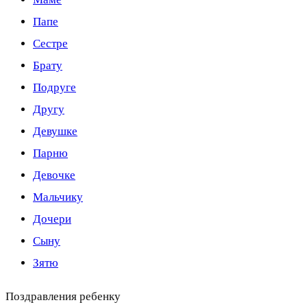
Папе
Сестре
Брату
Подруге
Другу
Девушке
Парню
Девочке
Мальчику
Дочери
Сыну
Зятю
Поздравления ребенку