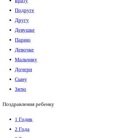
Брату
Подруге
Другу
Девушке
Парню
Девочке
Мальчику
Дочери
Сыну
Зятю
Поздравления ребенку
1 Годик
2 Года