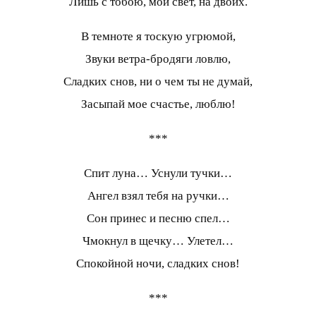
Лишь с тобою, мой свет, на двоих.
В темноте я тоскую угрюмой,
Звуки ветра-бродяги ловлю,
Сладких снов, ни о чем ты не думай,
Засыпай мое счастье, люблю!
***
Спит луна… Уснули тучки…
Ангел взял тебя на ручки…
Сон принес и песню спел…
Чмокнул в щечку… Улетел…
Спокойной ночи, сладких снов!
***