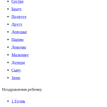
Сестре
Брату
Подруге
Другу
Девушке
Парню
Девочке
Мальчику
Дочери
Сыну
Зятю
Поздравления ребенку
1 Годик