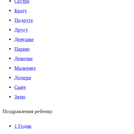
Сестре
Брату
Подруге
Другу
Девушке
Парню
Девочке
Мальчику
Дочери
Сыну
Зятю
Поздравления ребенку
1 Годик