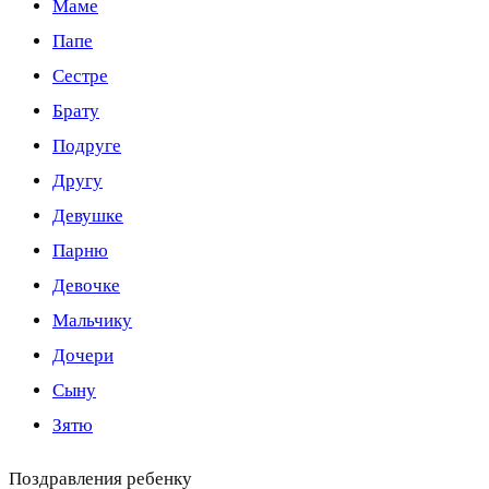
Маме
Папе
Сестре
Брату
Подруге
Другу
Девушке
Парню
Девочке
Мальчику
Дочери
Сыну
Зятю
Поздравления ребенку