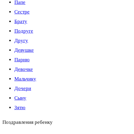
Папе
Сестре
Брату
Подруге
Другу
Девушке
Парню
Девочке
Мальчику
Дочери
Сыну
Зятю
Поздравления ребенку