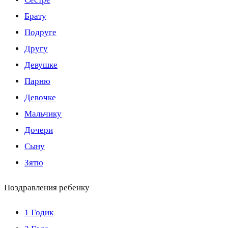
Брату
Подруге
Другу
Девушке
Парню
Девочке
Мальчику
Дочери
Сыну
Зятю
Поздравления ребенку
1 Годик