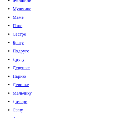
Женщине
Мужчине
Маме
Папе
Сестре
Брату
Подруге
Другу
Девушке
Парню
Девочке
Мальчику
Дочери
Сыну