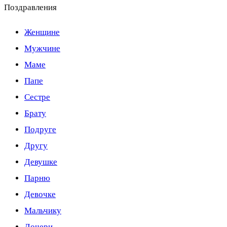
Поздравления
Женщине
Мужчине
Маме
Папе
Сестре
Брату
Подруге
Другу
Девушке
Парню
Девочке
Мальчику
Дочери