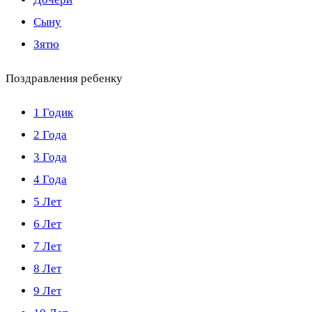
Сыну
Зятю
Поздравления ребенку
1 Годик
2 Года
3 Года
4 Года
5 Лет
6 Лет
7 Лет
8 Лет
9 Лет