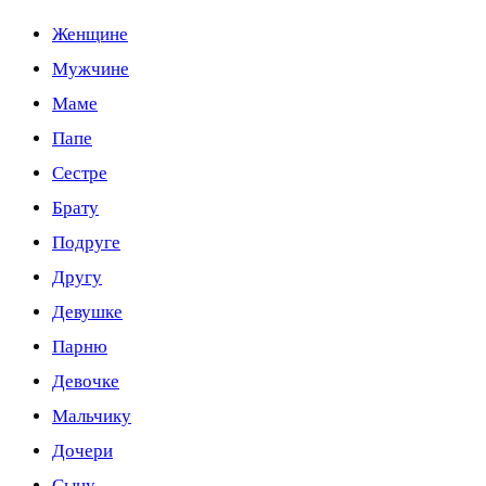
Женщине
Мужчине
Маме
Папе
Сестре
Брату
Подруге
Другу
Девушке
Парню
Девочке
Мальчику
Дочери
Сыну