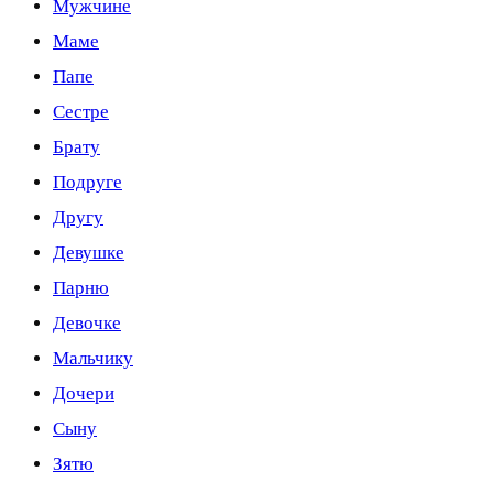
Мужчине
Маме
Папе
Сестре
Брату
Подруге
Другу
Девушке
Парню
Девочке
Мальчику
Дочери
Сыну
Зятю