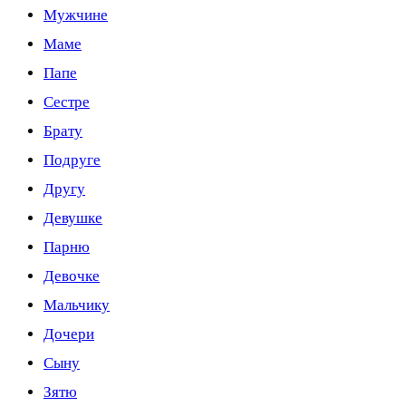
Мужчине
Маме
Папе
Сестре
Брату
Подруге
Другу
Девушке
Парню
Девочке
Мальчику
Дочери
Сыну
Зятю