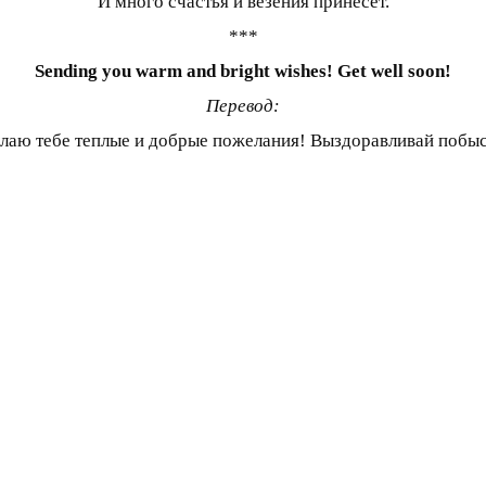
И много счастья и везения принесет.
***
Sending you warm and bright wishes! Get well soon!
Перевод:
лаю тебе теплые и добрые пожелания! Выздоравливай побыс