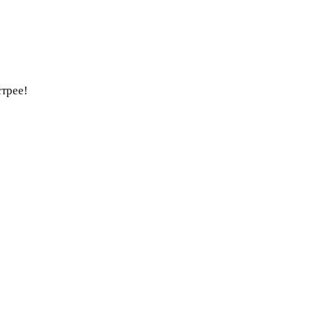
трее!