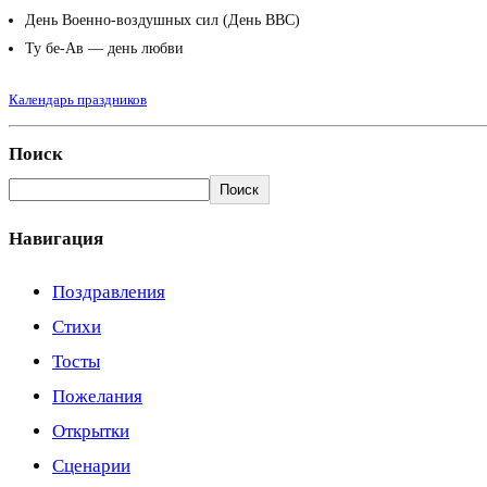
День Военно-воздушных сил (День ВВС)
Ту бе-Ав — день любви
Календарь праздников
Поиск
Поиск
Навигация
Поздравления
Стихи
Тосты
Пожелания
Открытки
Сценарии