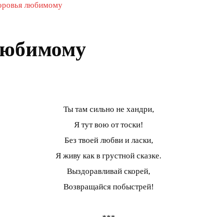
оровья любимому
любимому
Ты там сильно не хандри,
Я тут вою от тоски!
Без твоей любви и ласки,
Я живу как в грустной сказке.
Выздоравливай скорей,
Возвращайся побыстрей!