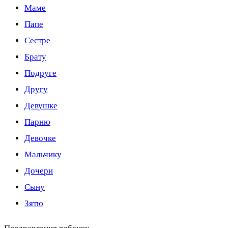
Маме
Папе
Сестре
Брату
Подруге
Другу
Девушке
Парню
Девочке
Мальчику
Дочери
Сыну
Зятю