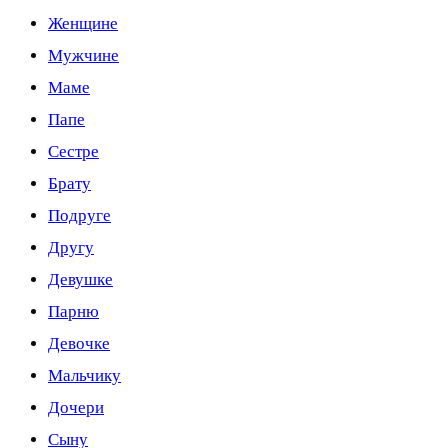
Женщине
Мужчине
Маме
Папе
Сестре
Брату
Подруге
Другу
Девушке
Парню
Девочке
Мальчику
Дочери
Сыну