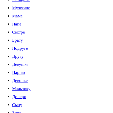
Мужчине
Маме
Папе
Сестре
Брату
Подруге
Другу
Девушке
Парню
Девочке
Мальчику
Дочери
Сыну
Зятю