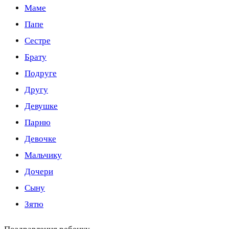
Маме
Папе
Сестре
Брату
Подруге
Другу
Девушке
Парню
Девочке
Мальчику
Дочери
Сыну
Зятю