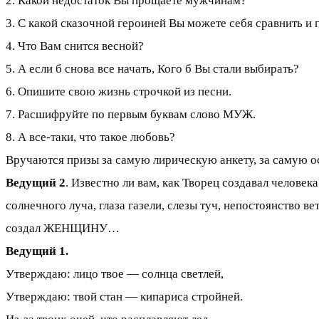
2. Какой недостаток Вы прощаете мужчинам?
3. С какой сказочной героиней Вы можете себя сравнить и
4. Что Вам снится весной?
5. А если б снова все начать, Кого б Вы стали выбирать?
6. Опишите свою жизнь строчкой из песни.
7. Расшифруйте по первым буквам слово МУЖ.
8. А все-таки, что такое любовь?
Вручаются призы за самую лирическую анкету, за самую о
Ведущий 2
. Известно ли вам, как Творец создавал человек
солнечного луча, глаза газели, слезы туч, непостоянство ве
создал ЖЕНЩИНУ…
Ведущий 1.
Утверждаю: лицо твое — солнца светлей,
Утверждаю: твой стан — кипариса стройней.