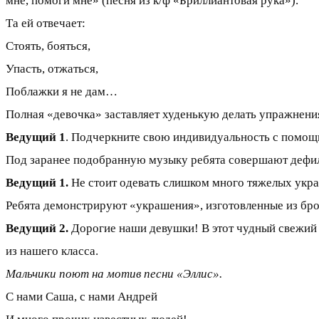
мне, помоги мне» (песня из к/ф «Бриллиантовая рука»).
Та ей отвечает:
Стоять, бояться,
Упасть, отжаться,
Поблажки я не дам…
Полная «девочка» заставляет худенькую делать упражнения
Ведущий 1
. Подчеркните свою индивидуальность с помощ
Под заранее подобранную музыку ребята совершают дефиле
Ведущий 1.
Не стоит одевать слишком много тяжелых украш
Ребята демонстрируют «украшения», изготовленные из бро
Ведущий 2.
Дорогие наши девушки! В этот чудный свежий 
из нашего класса.
Мальчики поют на мотив песни «Эллис».
С нами Саша, с нами Андрей