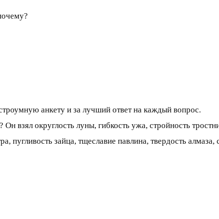
 почему?
строумную анкету и за лучший ответ на каждый вопрос.
а? Он взял округлость луны, гибкость ужа, стройность тростн
тра, пугливость зайца, тщеславие павлина, твердость алмаза,