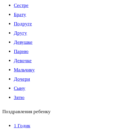
Сестре
Брату
Подруге
Другу
Девушке
Парню
Девочке
Мальчику
Дочери
Сыну
Зятю
Поздравления ребенку
1 Годик