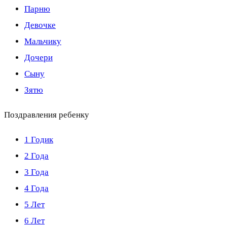
Парню
Девочке
Мальчику
Дочери
Сыну
Зятю
Поздравления ребенку
1 Годик
2 Года
3 Года
4 Года
5 Лет
6 Лет