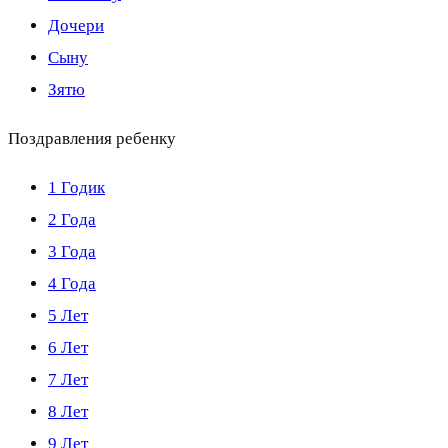
Дочери
Сыну
Зятю
Поздравления ребенку
1 Годик
2 Года
3 Года
4 Года
5 Лет
6 Лет
7 Лет
8 Лет
9 Лет