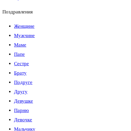
Поздравления
Женщине
Мужчине
Маме
Папе
Сестре
Брату
Подруге
Другу
Девушке
Парню
Девочке
Мальчику