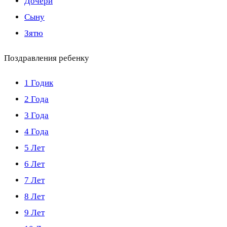
Дочери
Сыну
Зятю
Поздравления ребенку
1 Годик
2 Года
3 Года
4 Года
5 Лет
6 Лет
7 Лет
8 Лет
9 Лет