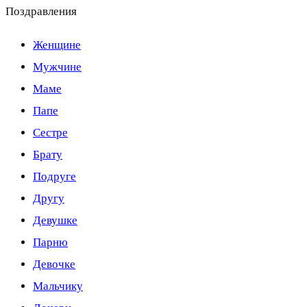
Поздравления
Женщине
Мужчине
Маме
Папе
Сестре
Брату
Подруге
Другу
Девушке
Парню
Девочке
Мальчику