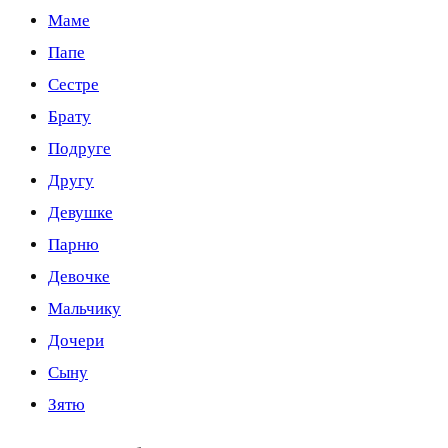
Маме
Папе
Сестре
Брату
Подруге
Другу
Девушке
Парню
Девочке
Мальчику
Дочери
Сыну
Зятю