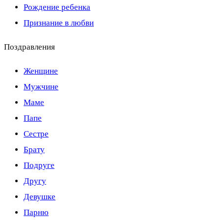
Рождение ребенка
Признание в любви
Поздравления
Женщине
Мужчине
Маме
Папе
Сестре
Брату
Подруге
Другу
Девушке
Парню