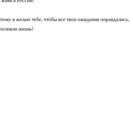
 живя в России!
оэтому я желаю тебе, чтобы все твои ожидания оправдались,
аполняли жизнь!