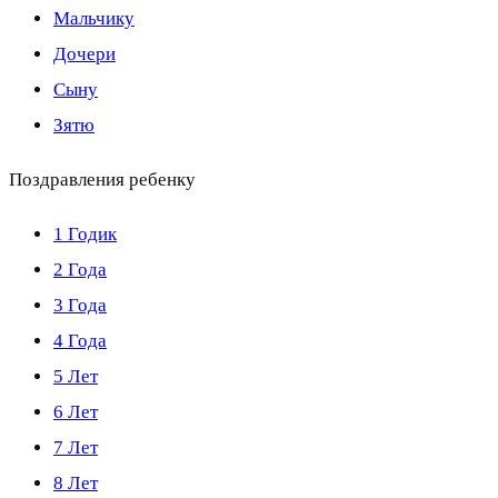
Мальчику
Дочери
Сыну
Зятю
Поздравления ребенку
1 Годик
2 Года
3 Года
4 Года
5 Лет
6 Лет
7 Лет
8 Лет