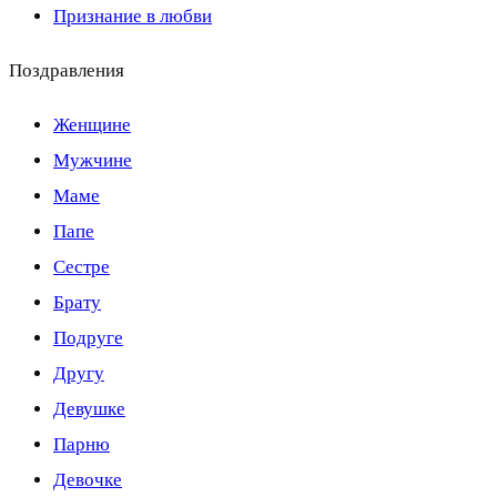
Признание в любви
Поздравления
Женщине
Мужчине
Маме
Папе
Сестре
Брату
Подруге
Другу
Девушке
Парню
Девочке