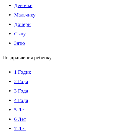
Девочке
Мальчику
Дочери
Сыну
Зятю
Поздравления ребенку
1 Годик
2 Года
3 Года
4 Года
5 Лет
6 Лет
7 Лет