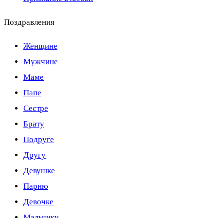
Поздравления
Женщине
Мужчине
Маме
Папе
Сестре
Брату
Подруге
Другу
Девушке
Парню
Девочке
Мальчику