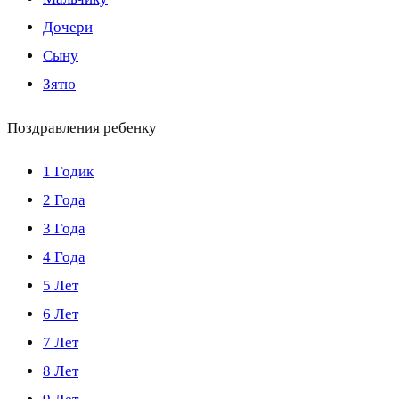
Дочери
Сыну
Зятю
Поздравления ребенку
1 Годик
2 Года
3 Года
4 Года
5 Лет
6 Лет
7 Лет
8 Лет