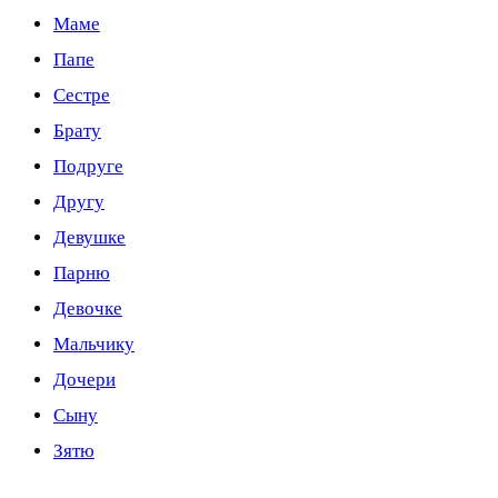
Маме
Папе
Сестре
Брату
Подруге
Другу
Девушке
Парню
Девочке
Мальчику
Дочери
Сыну
Зятю