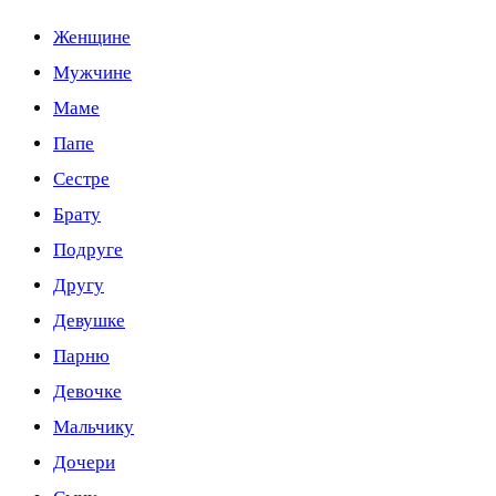
Женщине
Мужчине
Маме
Папе
Сестре
Брату
Подруге
Другу
Девушке
Парню
Девочке
Мальчику
Дочери