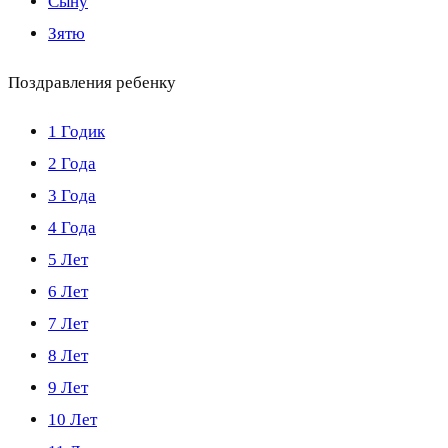
Сыну
Зятю
Поздравления ребенку
1 Годик
2 Года
3 Года
4 Года
5 Лет
6 Лет
7 Лет
8 Лет
9 Лет
10 Лет