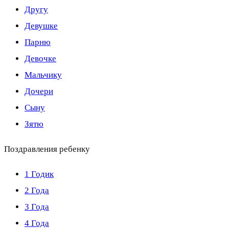
Другу
Девушке
Парню
Девочке
Мальчику
Дочери
Сыну
Зятю
Поздравления ребенку
1 Годик
2 Года
3 Года
4 Года