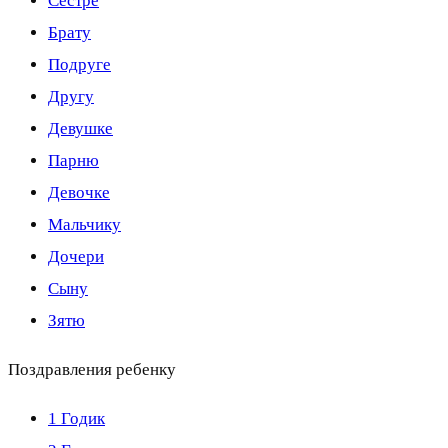
Сестре
Брату
Подруге
Другу
Девушке
Парню
Девочке
Мальчику
Дочери
Сыну
Зятю
Поздравления ребенку
1 Годик