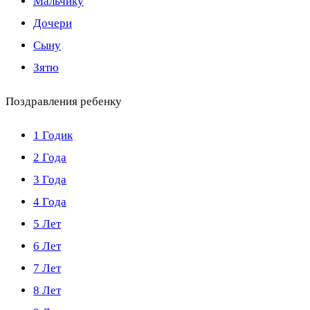
Мальчику
Дочери
Сыну
Зятю
Поздравления ребенку
1 Годик
2 Года
3 Года
4 Года
5 Лет
6 Лет
7 Лет
8 Лет