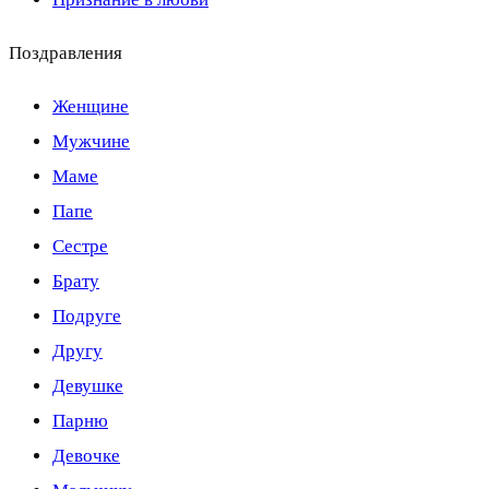
Поздравления
Женщине
Мужчине
Маме
Папе
Сестре
Брату
Подруге
Другу
Девушке
Парню
Девочке