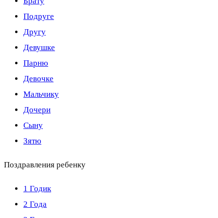
Брату
Подруге
Другу
Девушке
Парню
Девочке
Мальчику
Дочери
Сыну
Зятю
Поздравления ребенку
1 Годик
2 Года