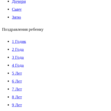
Дочери
Сыну
Зятю
Поздравления ребенку
1 Годик
2 Года
3 Года
4 Года
5 Лет
6 Лет
7 Лет
8 Лет
9 Лет