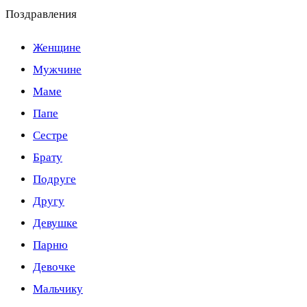
Поздравления
Женщине
Мужчине
Маме
Папе
Сестре
Брату
Подруге
Другу
Девушке
Парню
Девочке
Мальчику