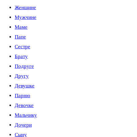
Женщине
Мужчине
Маме
Папе
Сестре
Брату
Подруге
Другу
Девушке
Парню
Девочке
Мальчику
Дочери
Сыну