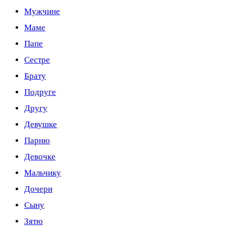
Мужчине
Маме
Папе
Сестре
Брату
Подруге
Другу
Девушке
Парню
Девочке
Мальчику
Дочери
Сыну
Зятю