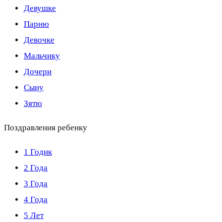
Девушке
Парню
Девочке
Мальчику
Дочери
Сыну
Зятю
Поздравления ребенку
1 Годик
2 Года
3 Года
4 Года
5 Лет