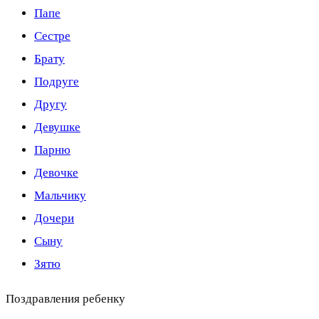
Папе
Сестре
Брату
Подруге
Другу
Девушке
Парню
Девочке
Мальчику
Дочери
Сыну
Зятю
Поздравления ребенку