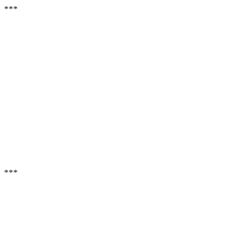
***
***