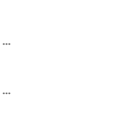
***
***