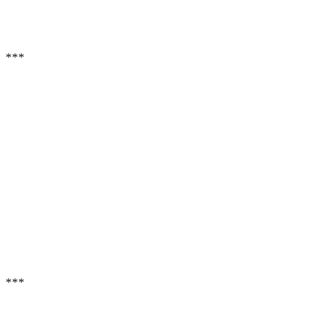
***
***