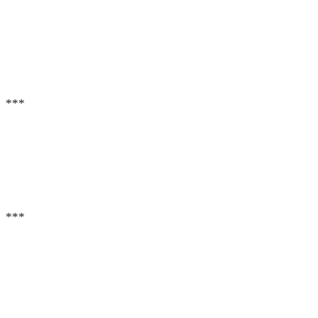
***
***