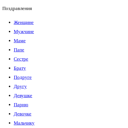
Поздравления
Женщине
Мужчине
Маме
Папе
Сестре
Брату
Подруге
Другу
Девушке
Парню
Девочке
Мальчику