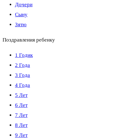
Дочери
Сыну
Зятю
Поздравления ребенку
1 Годик
2 Года
3 Года
4 Года
5 Лет
6 Лет
7 Лет
8 Лет
9 Лет