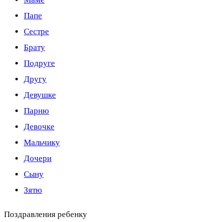
Папе
Сестре
Брату
Подруге
Другу
Девушке
Парню
Девочке
Мальчику
Дочери
Сыну
Зятю
Поздравления ребенку