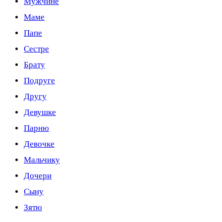
Мужчине
Маме
Папе
Сестре
Брату
Подруге
Другу
Девушке
Парню
Девочке
Мальчику
Дочери
Сыну
Зятю