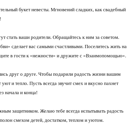
тельный букет невесты. Мгновений сладких, как свадебный
!
т стать ваши родители. Обращайтесь к ним за советом.
юбви» сделает вас самыми счастливыми. Поселитесь жить на
дите в гости к «нежности» и дружите с «Взаимопомощью».
ились друг о друге. Чтобы подарили радость жизни вашим
т уют и тепло. Пусть всегда звучит смех и вкусно пахнет
ез начала и конца!
дёжным защитником. Желаю тебе всегда испытывать радость
 полон смехом детей, достатком, теплом и уютом.