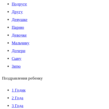
Подруге
Другу
Девушке
Парню
Девочке
Мальчику
Дочери
Сыну
Зятю
Поздравления ребенку
1 Годик
2 Года
3 Года