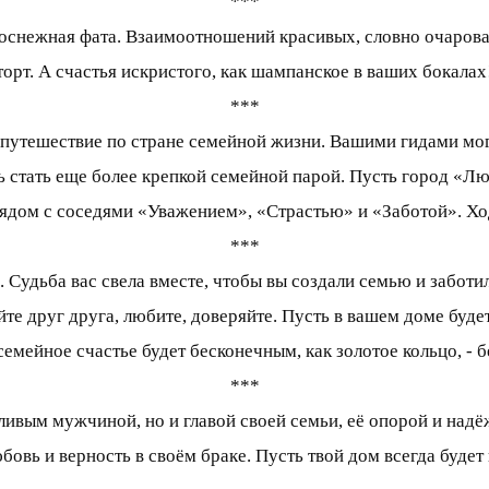
***
оснежная фата. Взаимоотношений красивых, словно очарова
торт. А счастья искристого, как шампанское в ваших бокалах
***
путешествие по стране семейной жизни. Вашими гидами могу
сь стать еще более крепкой семейной парой. Пусть город «Л
рядом с соседями «Уважением», «Страстью» и «Заботой». Хо
***
о. Судьба вас свела вместе, чтобы вы создали семью и забот
йте друг друга, любите, доверяйте. Пусть в вашем доме буде
емейное счастье будет бесконечным, как золотое кольцо, - б
***
тливым мужчиной, но и главой своей семьи, её опорой и на
бовь и верность в своём браке. Пусть твой дом всегда будет