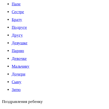
Папе
Сестре
Брату
Подруге
Другу
Девушке
Парню
Девочке
Мальчику
Дочери
Сыну
Зятю
Поздравления ребенку