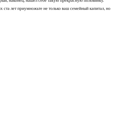
торый, наконец, нашел себе такую прекрасную половинку.
их ста лет приумножьте не только ваш семейный капитал, но