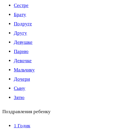
Сестре
Брату
Подруге
Другу
Девушке
Парню
Девочке
Мальчику
Дочери
Сыну
Зятю
Поздравления ребенку
1 Годик