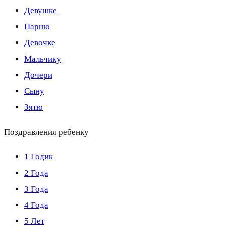
Девушке
Парню
Девочке
Мальчику
Дочери
Сыну
Зятю
Поздравления ребенку
1 Годик
2 Года
3 Года
4 Года
5 Лет